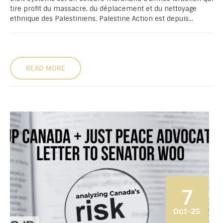
tire profit du massacre, du déplacement et du nettoyage
ethnique des Palestiniens. Palestine Action est depuis...
READ MORE
7
Oct-25