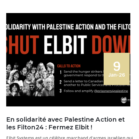
9
Jan-26
En solidarité avec Palestine Action et
les Filton24 : Fermez Elbit !
Elbit Systems est un célèbre marchand d'armes israélien qui