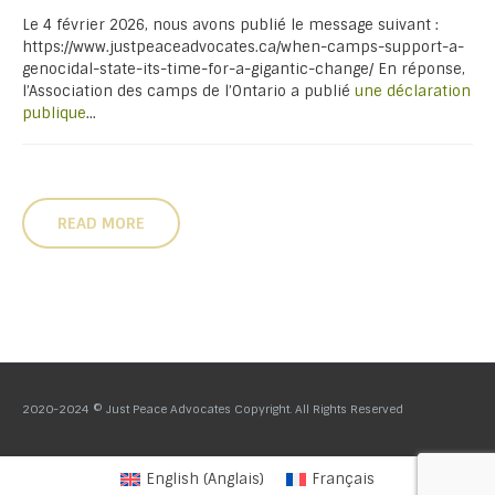
Le 4 février 2026, nous avons publié le message suivant :
https://www.justpeaceadvocates.ca/when-camps-support-a-
genocidal-state-its-time-for-a-gigantic-change/ En réponse,
l’Association des camps de l’Ontario a publié
une déclaration
publique
...
READ MORE
2020-2024 © Just Peace Advocates Copyright. All Rights Reserved
English
(
Anglais
)
Français