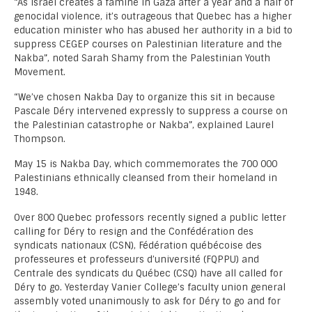
“As Israel creates a famine in Gaza after a year and a half of
genocidal violence, it’s outrageous that Quebec has a higher
education minister who has abused her authority in a bid to
suppress CEGEP courses on Palestinian literature and the
Nakba”, noted Sarah Shamy from the Palestinian Youth
Movement.
“We’ve chosen Nakba Day to organize this sit in because
Pascale Déry intervened expressly to suppress a course on
the Palestinian catastrophe or Nakba”, explained Laurel
Thompson.
May 15 is Nakba Day, which commemorates the 700 000
Palestinians ethnically cleansed from their homeland in
1948.
Over 800 Quebec professors recently signed a public letter
calling for Déry to resign and the Confédération des
syndicats nationaux (CSN), Fédération québécoise des
professeures et professeurs d’université (FQPPU) and
Centrale des syndicats du Québec (CSQ) have all called for
Déry to go. Yesterday Vanier College’s faculty union general
assembly voted unanimously to ask for Déry to go and for