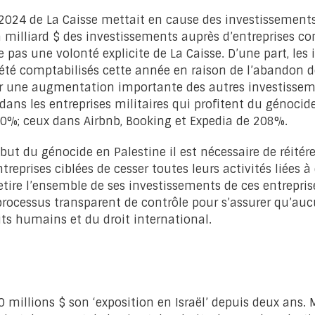
 2024 de La Caisse mettait en cause des investissements
 milliard $ des investissements auprès d’entreprises co
pas une volonté explicite de La Caisse. D’une part, le
s été comptabilisés cette année en raison de l’abandon d
r une augmentation importante des autres investisseme
 dans les entreprises militaires qui profitent du génoc
0%; ceux dans Airbnb, Booking et Expedia de 208%.
but du génocide en Palestine il est nécessaire de réité
ntreprises ciblées de cesser toutes leurs activités liées
 retire l’ensemble de ses investissements de ces entrepr
rocessus transparent de contrôle pour s’assurer qu’auc
oits humains et du droit international.
0 millions $ son ‘exposition en Israël’ depuis deux ans. 