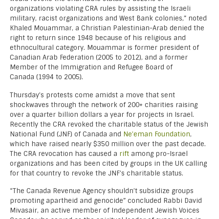
organizations violating CRA rules by assisting the Israeli
military, racist organizations and West Bank colonies,” noted
Khaled Mouammar, a Christian Palestinian-Arab denied the
right to return since 1948 because of his religious and
ethnocultural category. Mouammar is former president of
Canadian Arab Federation (2005 to 2012), and a former
Member of the Immigration and Refugee Board of
Canada (1994 to 2005).
Thursday’s protests come amidst a move that sent
shockwaves through the network of 200+ charities raising
over a quarter billion dollars a year for projects in Israel.
Recently the CRA revoked the charitable status of the Jewish
National Fund (JNF) of Canada and
Ne’eman Foundation
,
which have raised nearly $350 million over the past decade.
The CRA revocation has caused a
rift
among pro-Israel
organizations and has been cited by groups in the UK calling
for that country to revoke the JNF’s charitable status.
“The Canada Revenue Agency shouldn’t subsidize groups
promoting apartheid and genocide” concluded Rabbi David
Mivasair, an active member of Independent Jewish Voices