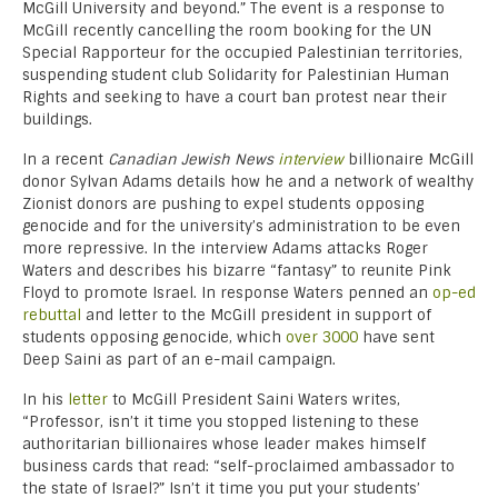
McGill University and beyond.” The event is a response to
McGill recently cancelling the room booking for the UN
Special Rapporteur for the occupied Palestinian territories,
suspending student club Solidarity for Palestinian Human
Rights and seeking to have a court ban protest near their
buildings.
In a recent
Canadian Jewish News
interview
billionaire McGill
donor Sylvan Adams details how he and a network of wealthy
Zionist donors are pushing to expel students opposing
genocide and for the university’s administration to be even
more repressive. In the interview Adams attacks Roger
Waters and describes his bizarre “fantasy” to reunite Pink
Floyd to promote Israel. In response Waters penned an
op-ed
rebuttal
and letter to the McGill president in support of
students opposing genocide, which
over 3000
have sent
Deep Saini as part of an e-mail campaign.
In his
letter
to McGill President Saini Waters writes,
“Professor, isn’t it time you stopped listening to these
authoritarian billionaires whose leader makes himself
business cards that read: “self-proclaimed ambassador to
the state of Israel?” Isn’t it time you put your students’