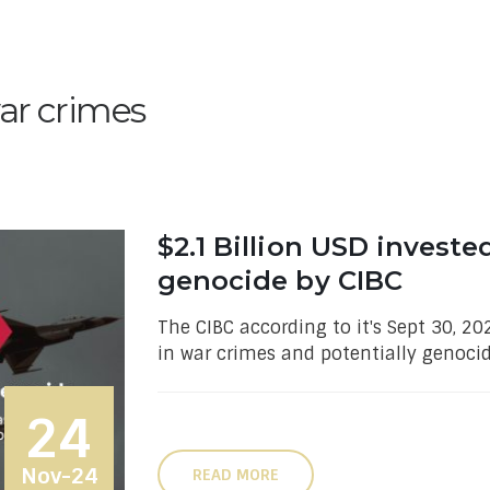
ar crimes
$2.1 Billion USD investe
genocide by CIBC
The CIBC according to it's Sept 30, 20
in war crimes and potentially genocide
24
Nov-24
READ MORE