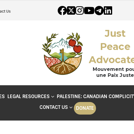
act Us
Just
Peace
Advocat
Mouvement po
une Paix Juste
ES
LEGAL RESOURCES
PALESTINE: CANADIAN COMPLICIT
CONTACT US
DONATE