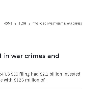
TAG -
CIBC INVESTMENT IN WAR CRIMES
HOME
BLOG
d in war crimes and
24 US SEC filing had $2.1 billion invested
 with $126 million of...