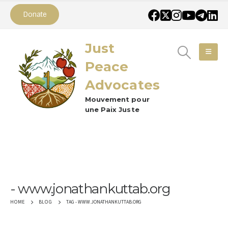
Donate
Just
Peace
Advocates
Mouvement pour
une Paix Juste
www.jonathankuttab.org
TAG -
WWW.JONATHANKUTTAB.ORG
HOME
BLOG